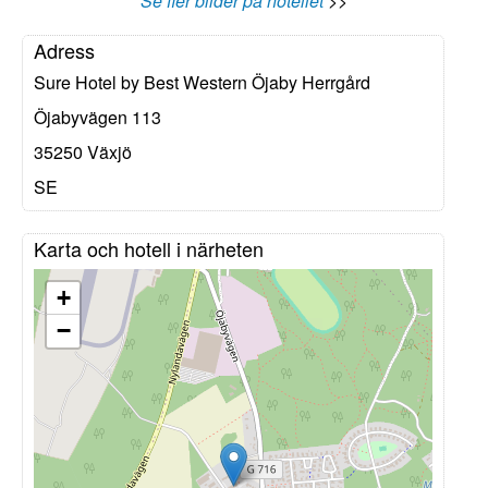
Se fler bilder på hotellet
>>
Adress
Sure Hotel by Best Western Öjaby Herrgård
Öjabyvägen 113
35250
Växjö
SE
Karta och hotell i närheten
+
−