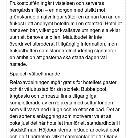
Frukostbuffén ingår i vistelsen och serveras i
herrgårdsmiljön – en morgon med utsikt mot
grönskande omgivningar sätter en annan ton än en
frukost i ett anonymt hotellrum i en storstad. Hotellet
har även bar, vilket gör kvällsavslutningen självklar
utan att behöva ta bilen. Matutbudet är inte
överdrivet utbroderat i tillgänglig information, men
frukostbuffén som standardincludering signalerar
en ambition att gästerna ska starta dagen väl
rustade.
Spa och välbefinnande
Relaxavdelningen ingår gratis för hotellets gäster
och är välutrustad för sin storlek. Bubbelpool,
ångbastu och torrbastu finns tillgängliga,
kompletterade av en relaxyta med soffor för den
som vill varva ned i lugn och ro efter ett bad. Det är
den sortens anläggning som motiverar valet att
boka just det här hotellet framför ett standardhotell i
stadskärnan. Höjdpunkterna inkluderar också pool
och golf i närheten, vilket sammantaget gör Öjaby