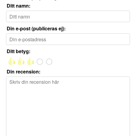
Ditt namn:
Din e-post (publiceras ej):
Ditt betyg:
👍
👍
👍
⚪
⚪
Din recension: