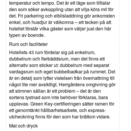
temperatur och tempo. Det är ett läge som tilltalar
den som söker avkoppling utan att vilja köra mil för
det. Fri parkering och elbilsladdning gör ankomsten
enkel, och husdjur är välkomna – ett tecken på att
hotellet förstår vilka gäster som väljer just den här
typen av boende.
Rum och faciliteter
Hotellets 43 rum fördelar sig på enkelrum,
dubbelrum och flerbäddsrum, men det finns ett
alternativ som sticker ut: dubbelrum med separat
vardagsrum och eget bubbelbadkar på rummet. Det
är en detalj som lyfter vistelsen från övernattning till
något lite mer avsiktligt. Herrgårdens omgivning gör
att sömnen sällan är ett problem – det är den
sortens tystnad som inte behöver förklaras, bara
upplevas. Green Key-certifieringen sätter ramen för
ett genomtänkt hållbarhetsarbete, och express-
utcheckning finns för den som har bråttom vidare.
Mat och dryck